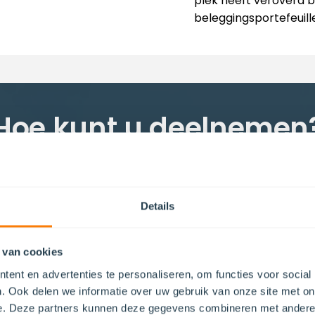
plek heeft veroverd 
beleggingsportefeuill
Hoe kunt u deelnemen
ring verstrekken aan een partij die financiering zoekt. Hie
 en onder welke voorwaarden. Dit vraagt specialistische k
doorgaans veel tijd.
Details
natief is deelname aan een vastgoed financiering fonds. In
 leningen binnen één fondsstructuur. Het fonds verzorgt 
 van cookies
eer van de financieringen, waardoor u als belegger volle
ent en advertenties te personaliseren, om functies voor social
peert met de investering, terwijl het fonds de uitvoering v
. Ook delen we informatie over uw gebruik van onze site met on
e. Deze partners kunnen deze gegevens combineren met andere i