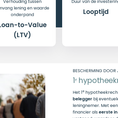
Verhouding tussen
Duur van de investerin
mvang lening en waarde
Looptijd
onderpand
Loan-to-Value
(LTV)
BESCHERMING DOOR J
1ᵉ hypotheek
e
Het 1
hypotheekrech
belegger
bij eventue
leningnemer. Met een
financier als
eerste i