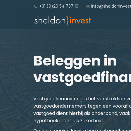
+31 (0)20 54 737 10
info@sheldoninvest
Beleggen in
vastgoedfina
Vastgoedfinanciering is het verstrekken v
vastgoedondernemers tegen een vooraf a
vastgoed dient hierbij als onderpand, vaak
hypotheekrecht als zekerheid.
Op deze pagina leest u hoe vastgoedfinan