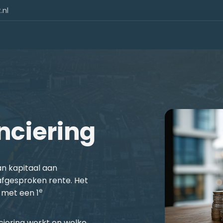
.nl
nciering
an kapitaal aan
fgesproken rente. Het
e
 met een 1
ciering werkt en welke