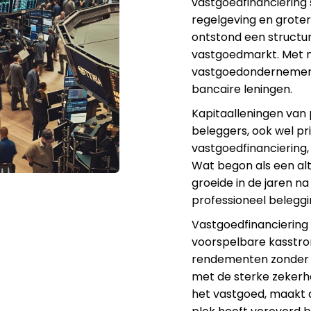
vastgoedfinanciering
regelgeving en grote
ontstond een structur
vastgoedmarkt. Met 
vastgoedondernemers
bancaire leningen.
Kapitaalleningen van 
beleggers, ook wel pr
vastgoedfinanciering,
Wat begon als een alt
groeide in de jaren na
professioneel belegg
Vastgoedfinanciering
voorspelbare kasstro
rendementen zonder e
met de sterke zekerhe
het vastgoed, maakt 