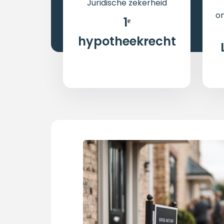
Juridische zekerheid
o
1ᵉ
hypotheekrecht