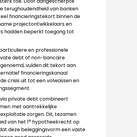
 sterk toe. Door aangescherpte
re terughoudendheid van banken
eel financieringstekort binnen de
name projectontwikkelaars en
 hadden beperkt toegang tot
particuliere en professionele
ivate debt of non-bancaire
 genoemd, vulden dit tekort aan.
ernatief financieringskanaal
 de crisis uit tot een volwassen en
ingssegment.
 via private debt combineert
men met aantrekkelijke
xploitatie zorgen. Dit, tezamen
e
id van het 1
hypotheekrecht op
dat deze beleggingsvorm een vaste