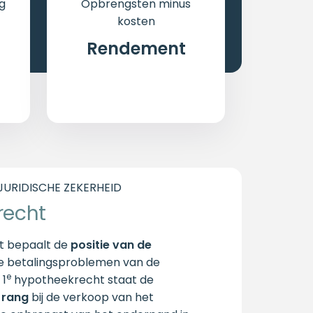
g
Opbrengsten minus
kosten
Rendement
URIDISCHE ZEKERHEID
recht
t bepaalt de
positie van de
le betalingsproblemen van de
e
 1
hypotheekrecht staat de
n rang
bij de verkoop van het