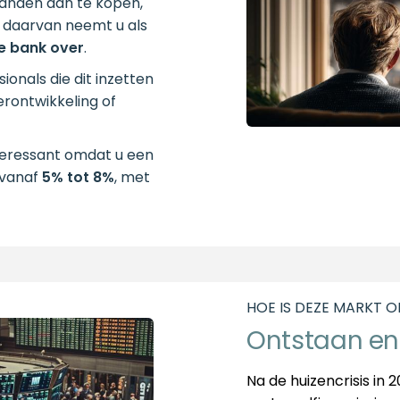
panden aan te kopen,
s daarvan neemt u als
de bank over
.
ionals die dit inzetten
erontwikkeling of
nteressant omdat u een
 vanaf
5% tot 8%
, met
HOE IS DEZE MARKT 
Ontstaan en
Na de huizencrisis in