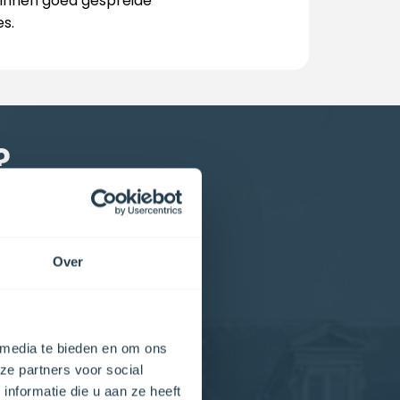
binnen goed gespreide
es.
?
rbij bepaalt u zelf welke
ennis, meer kapitaal en
Over
 dit geval wordt uw inleg
de selectie, client due
dig ontzorgd wordt. U
 media te bieden en om ons
erzorgt.
ze partners voor social
nformatie die u aan ze heeft