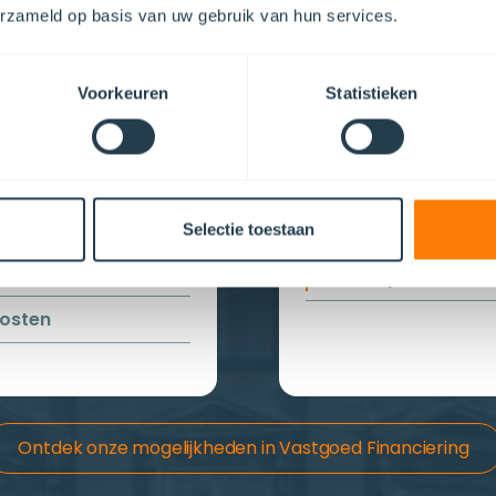
erzameld op basis van uw gebruik van hun services.
ening
Via een fonds
en
Voorkeuren
Statistieken
Spreiding over me
financieringen
jd
Ontzorging
arktkennis en
Lagere instapdre
Selectie toestaan
drempel
Doorlopende kost
osten
Ontdek onze mogelijkheden in Vastgoed Financiering