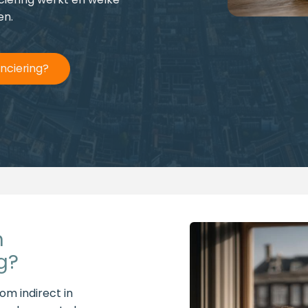
en.
nciering?
n
g?
om indirect in