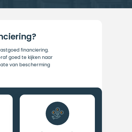
nciering?
vastgoed financiering.
oraf goed te kijken naar
e mate van bescherming