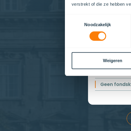
verstrekt of die ze hebben v
Zelf een l
Toestemmingsselectie
verstrekk
Noodzakelijk
Vergt veel ti
Vraagt om m
ervaring
Weigeren
Hoge instap
Geen fondsk