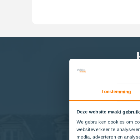
U kunt zelf een financie
projecten u financiert
Toestemming
Een toegankelijker alter
gespreid over meerdere
Deze website maakt gebruik
diligence en het beh
We gebruiken cookies om cont
partici
websiteverkeer te analyseren
media, adverteren en analys