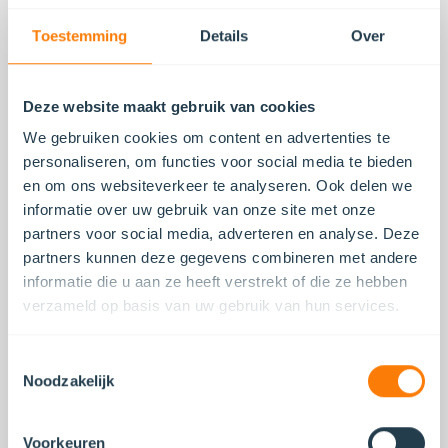
Ten opzichte van effecten beleggers die wél
Toestemming
Details
Over
jaarlijks worden belast op niet-gerealiseerde
koerswinsten, is de vastgoedpositie gunstiger
in die zin dat de waardestijging pas bij verkoop
Deze website maakt gebruik van cookies
in de heffing wordt betrokken. Dit verschil in
We gebruiken cookies om content en advertenties te
behandeling is een bewuste beleidskeuze,
personaliseren, om functies voor social media te bieden
maar ook een punt van debat in de Eerste
en om ons websiteverkeer te analyseren. Ook delen we
Kamer, waar vragen zijn gesteld over de
informatie over uw gebruik van onze site met onze
rechtvaardiging van deze asymmetrie tussen
partners voor social media, adverteren en analyse. Deze
vermogensbestanddelen.
partners kunnen deze gegevens combineren met andere
informatie die u aan ze heeft verstrekt of die ze hebben
verzameld op basis van uw gebruik van hun services.
Toestemmingsselectie
Noodzakelijk
Wat
vastgoedbeleggers nu
Voorkeuren