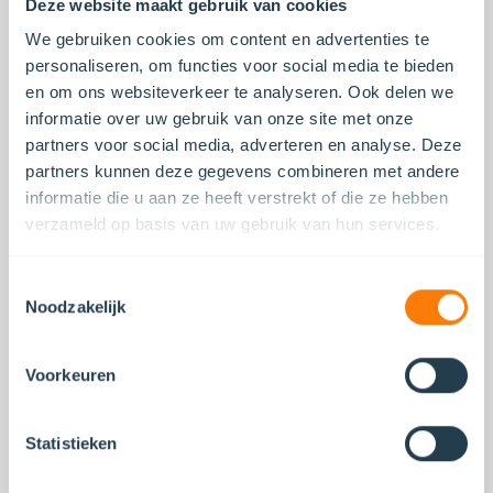
Deze website maakt gebruik van cookies
We gebruiken cookies om content en advertenties te
Bellen of mailen?
personaliseren, om functies voor social media te bieden
en om ons websiteverkeer te analyseren. Ook delen we
+31 (0)20 54 737 10
informatie over uw gebruik van onze site met onze
info@sheldoninvest.nl
partners voor social media, adverteren en analyse. Deze
partners kunnen deze gegevens combineren met andere
informatie die u aan ze heeft verstrekt of die ze hebben
Adresgegevens
verzameld op basis van uw gebruik van hun services.
Herengracht 450
1017 CA Amsterdam
Toestemmingsselectie
Noodzakelijk
Openingstijden
Voorkeuren
Maandag t/m vrijdag: 08:00 - 18:00
Statistieken