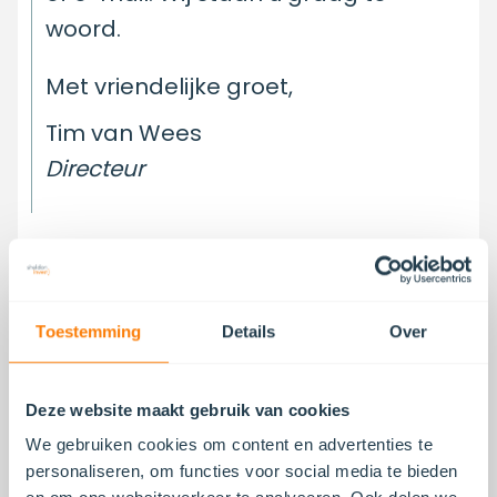
woord.
Met vriendelijke groet,
Tim van Wees
Directeur
Toestemming
Details
Over
Bellen of mailen?
Deze website maakt gebruik van cookies
+31 (0)20 54 737 10
info@sheldoninvest.nl
We gebruiken cookies om content en advertenties te
personaliseren, om functies voor social media te bieden