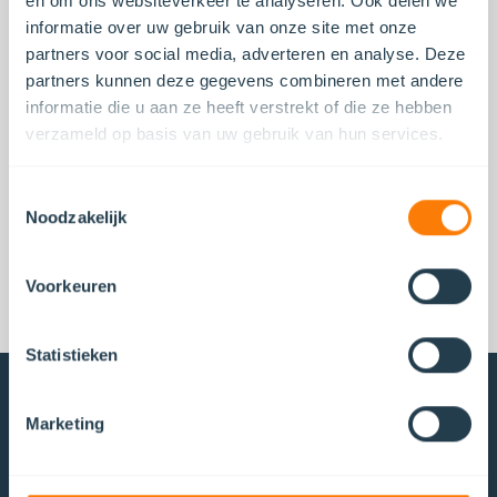
en om ons websiteverkeer te analyseren. Ook delen we
informatie over uw gebruik van onze site met onze
Adresgegevens
partners voor social media, adverteren en analyse. Deze
Herengracht 450
partners kunnen deze gegevens combineren met andere
1017 CA Amsterdam
informatie die u aan ze heeft verstrekt of die ze hebben
verzameld op basis van uw gebruik van hun services.
Openingstijden
Toestemmingsselectie
Noodzakelijk
Maandag t/m vrijdag: 08:00 - 18:00
Voorkeuren
Statistieken
Marketing