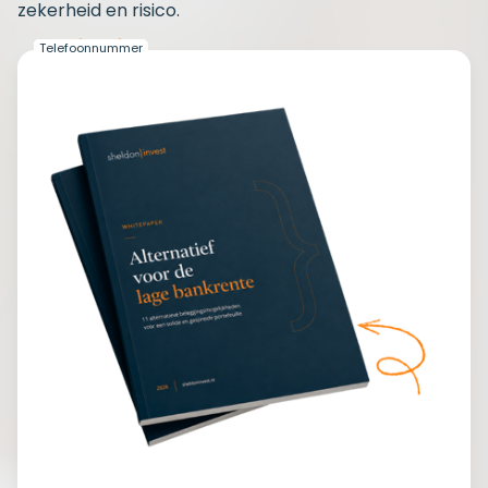
zekerheid en risico.
*
*
Naam
E-mailadres
Telefoonnummer