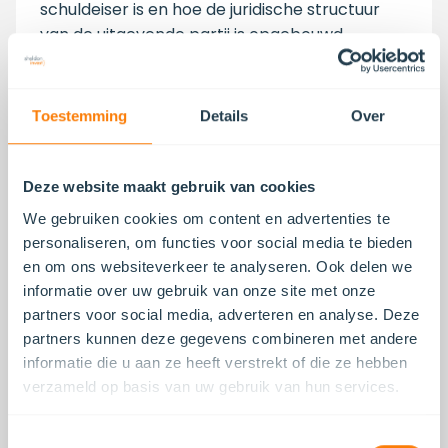
schuldeiser is en hoe de juridische structuur
van de uitgevende partij is opgebouwd.
Toestemming
Details
Over
Wat zijn de risico's van
Deze website maakt gebruik van cookies
beleggen in
We gebruiken cookies om content en advertenties te
personaliseren, om functies voor social media te bieden
obligaties?
en om ons websiteverkeer te analyseren. Ook delen we
informatie over uw gebruik van onze site met onze
De vier voornaamste risico's bij obligaties zijn
partners voor social media, adverteren en analyse. Deze
het risico op wanbetaling, het renterisico, het
partners kunnen deze gegevens combineren met andere
liquiditeitsrisico en uw positie als schuldeiser bij
informatie die u aan ze heeft verstrekt of die ze hebben
financiële problemen van de uitgevende partij.
verzameld op basis van uw gebruik van hun services.
Het risico op wanbetaling is de kans dat de
uitgevende partij de rente of de hoofdsom niet
Toestemmingsselectie